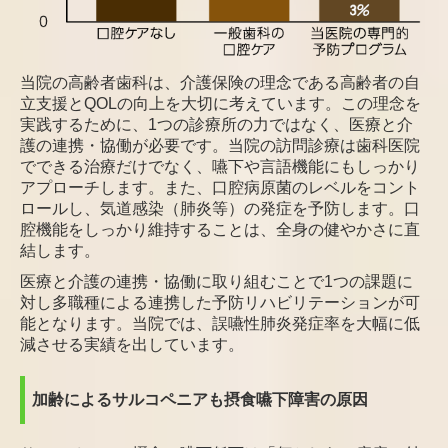
当院の高齢者歯科は、介護保険の理念である高齢者の自
立支援とQOLの向上を大切
に考えています。この理念を
実践するために、1つの診療所の力ではなく、医療と介
護
の連携・協働が必要です。当院の訪問診療は歯科医院
でできる治療だけでなく、嚥下
や言語機能にもしっかり
アプローチします。また、口腔病原菌のレベルをコント
ロール
し、気道感染（肺炎等）の発症を予防します。口
腔機能をしっかり維持することは、全身
の健やかさに直
結します。
医療と介護の連携・協働に取り組むことで1つの課
題に
対し多職種による連携した予防リハビリテー
ションが可
能となります。当院では、誤嚥性肺炎発
症率を大幅に低
減させる実績を出しています。
加齢によるサルコペニアも摂食嚥下障害の原因