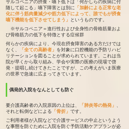
サルコペニアの摂食・嚥下低下は「何かしらの疾病に付
随して起こる」嚥下障害とは別に
「加齢による正常
な老
化に伴う筋肉量減少や筋力低下によって、誰でもが摂食
嚥下機能を低下させてしまう」
というものです。
※サルコペニア＝進行性および全身性の骨格筋量およ
び骨格筋力の低下を特徴とする症候群
何らかの疾病により、今現在摂食障害のある方だけでは
なく、
「全ての高齢者」
を対象に口腔機能の予防
リハビ
リテーションを図ることが求められています。これは当
院が早くから取り組み、学会や実際の医療の
現場で啓
発・提唱し続けてきたことですが、この考えがいま医療
の世界で急速に広まってきています。
偶発的入院をなんとしても防ぐ
要介護高齢者の入院原因の上位は、
「肺炎等の熱発」
、
それと転倒などによる
「骨折」
です。
ご利用者様が入院などで介護サービスの中止というよう
な事態を防ぐために入院を防ぐ予防活動ケアプラ
ンが必