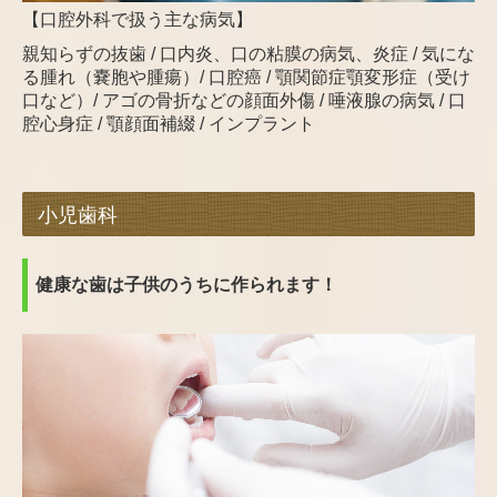
【口腔外科で扱う主な病気】
親知らずの抜歯 / 口内炎、口の粘膜の病気、炎症 / 気にな
る腫れ（嚢胞や腫瘍）/ 口腔癌
/
顎関節症 顎変形症（受け
口など）/ アゴの骨折などの顔面外傷 / 唾液腺の病気 / 口
腔心身症 / 顎顔面補綴 / インプラント
小児歯科
健康な歯は子供のうちに作られます！