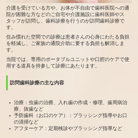
介護を受けている方や、お体が不自由で歯科医院への通
院が困難な方などの
ご自宅や介護施設に歯科医師やス
タッフが訪問し、
歯科診療を行うのが訪問歯科診療で
す。
住み慣れた空間での診療は患者さんの心身にわたる負担
を軽減し、
ご家族の通院介助に要する負担も解消しま
す。
当院では、専用のポータブルユニットや口腔のケアで使
用する道具を持参して診療にあたります。
訪問歯科診療の主な内容
治療：虫歯の治療、入れ歯の作成・修理、歯周病治
療、抜歯など
予防歯科（お口のケア）：ブラッシング指導やお口
の清掃など
アフターケア：定期検診やブラッシング指導など